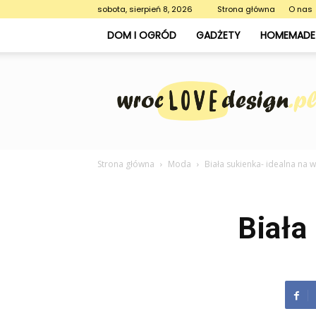
sobota, sierpień 8, 2026
Strona główna
O nas
DOM I OGRÓD
GADŻETY
HOMEMADE 
WrocLoveDesign.pl
Strona główna
Moda
Biała sukienka- idealna na 
Biała