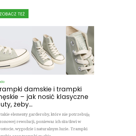
ZOBACZ TEŻ
oda
rampki damskie i trampki
ęskie – jak nosić klasyczne
uty, żeby...
 takie elementy garderoby, które nie potrzebują
zonowej rewolucji, ponieważ ich siła tkwi w
ostocie, wygodzie i naturalnym luzie. Trampki