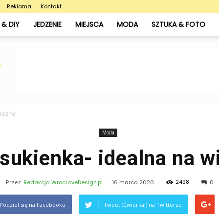
Reklama
Kontakt
& DIY
JEDZENIE
MIEJSCA
MODA
SZTUKA & FOTO
wiosnę!
Moda
 sukienka- idealna na w
2498
Przez
Redakcja WrocLoveDesign.pl
-
16 marca 2020
0
Podziel się na Facebooku
Tweet (Ćwierkaj) na Twitterze