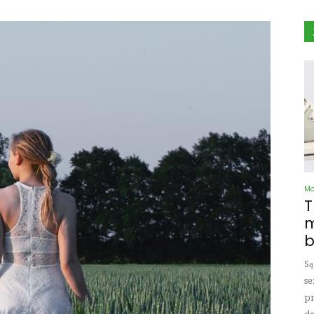
M
T
m
b
Są
se
pr