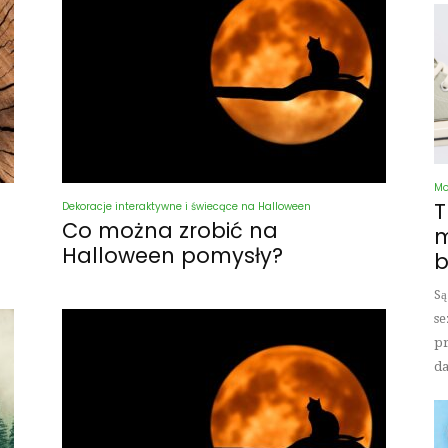
M
T
Dekoracje interaktywne i świecące na Halloween
Co można zrobić na
m
Halloween pomysły?
b
Są
se
pr
da