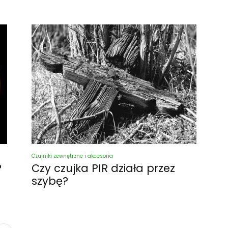
Czujniki zewnętrzne i akcesoria
?
Czy czujka PIR działa przez
szybę?