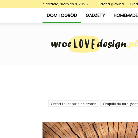
niedziela, sierpień 9, 2026
Strona główna
O n
DOM I OGRÓD
GADŻETY
HOMEMADE 
WrocLoveDesign.pl
Części i akcesoria do szamb
Czujniki do intelige