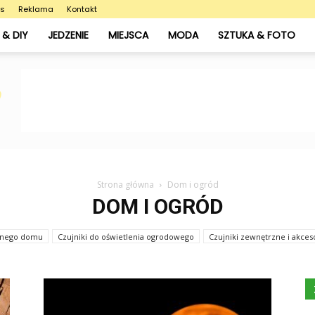
as
Reklama
Kontakt
& DIY
JEDZENIE
MIEJSCA
MODA
SZTUKA & FOTO
Strona główna
Dom i ogród
DOM I OGRÓD
ntnego domu
Czujniki do oświetlenia ogrodowego
Czujniki zewnętrzne i akces