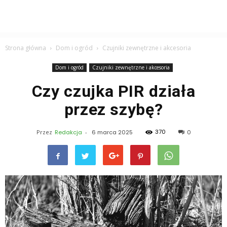
Strona główna
Dom i ogród
Czujniki zewnętrzne i akcesoria
Dom i ogród
Czujniki zewnętrzne i akcesoria
Czy czujka PIR działa
przez szybę?
370
Przez
Redakcja
-
6 marca 2025
0