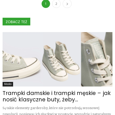
1
2
ZOBACZ TEŻ
Moda
Trampki damskie i trampki męskie – jak
nosić klasyczne buty, żeby...
Są takie elementy garderoby, które nie potrzebują sezonowej
rewolucji, ponieważ ich siła tkwi w prostocie, wygodzie i naturalnym