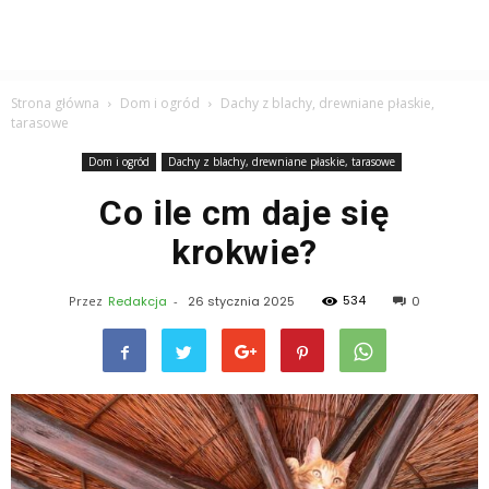
Strona główna
Dom i ogród
Dachy z blachy, drewniane płaskie,
tarasowe
Dom i ogród
Dachy z blachy, drewniane płaskie, tarasowe
Co ile cm daje się
krokwie?
534
Przez
Redakcja
-
26 stycznia 2025
0