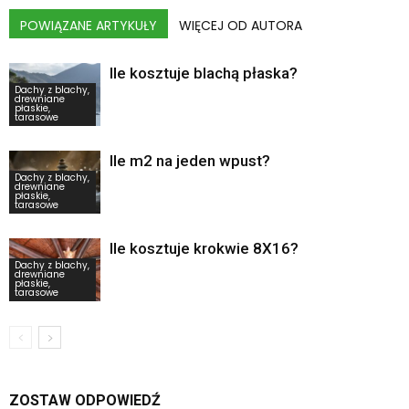
POWIĄZANE ARTYKUŁY
WIĘCEJ OD AUTORA
Ile kosztuje blachą płaska?
Dachy z blachy,
drewniane
płaskie,
tarasowe
Ile m2 na jeden wpust?
Dachy z blachy,
drewniane
płaskie,
tarasowe
Ile kosztuje krokwie 8X16?
Dachy z blachy,
drewniane
płaskie,
tarasowe
ZOSTAW ODPOWIEDŹ