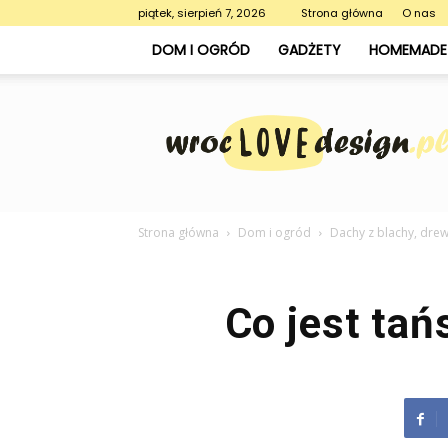
piątek, sierpień 7, 2026
Strona główna
O nas
DOM I OGRÓD
GADŻETY
HOMEMADE 
WrocLoveDesign.pl
Strona główna
Dom i ogród
Dachy z blachy, drew
Co jest ta