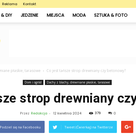
Reklama
Kontakt
& DIY
JEDZENIE
MIEJSCA
MODA
SZTUKA & FOTO
niane płaskie, tarasowe
Co jest tańsze strop drewniany czy betonowy?
Dom i ogród
Dachy z blachy, drewniane płaskie, tarasowe
ńsze strop drewniany cz
379
Przez
Redakcja
-
12 kwietnia 2024
0
Podziel się na Facebooku
Tweet (Ćwierkaj) na Twitterze