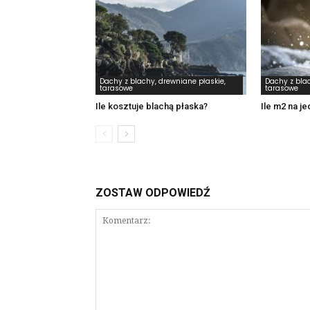
Dachy z blachy, drewniane płaskie,
Dachy z blac
tarasowe
tarasowe
Ile kosztuje blachą płaska?
Ile m2 na j
ZOSTAW ODPOWIEDŹ