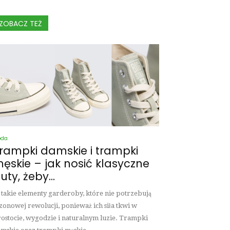
ZOBACZ TEŻ
oda
rampki damskie i trampki
ęskie – jak nosić klasyczne
uty, żeby...
 takie elementy garderoby, które nie potrzebują
zonowej rewolucji, ponieważ ich siła tkwi w
ostocie, wygodzie i naturalnym luzie. Trampki