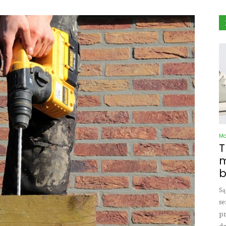
M
T
m
b
Są
se
pr