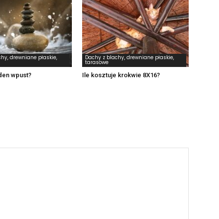
hy, drewniane płaskie,
Dachy z blachy, drewniane płaskie,
tarasowe
eden wpust?
Ile kosztuje krokwie 8X16?