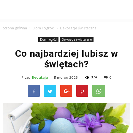
Strona główna
Dom i ogród
Dekoracje świąteczne
Dom i ogród
Dekoracje świąteczne
Co najbardziej lubisz w
świętach?
374
Przez
Redakcja
-
11 marca 2025
0