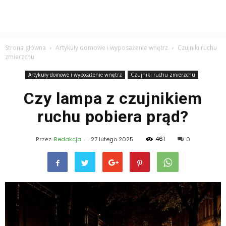
Strona główna
Artykuły domowe i wyposażenie wnętrz
Czujniki ruchu
zmierzchu
Artykuły domowe i wyposażenie wnętrz
Czujniki ruchu zmierzchu
Czy lampa z czujnikiem
ruchu pobiera prąd?
461
Przez
Redakcja
-
27 lutego 2025
0