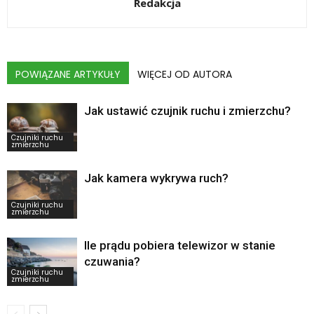
Redakcja
POWIĄZANE ARTYKUŁY
WIĘCEJ OD AUTORA
Jak ustawić czujnik ruchu i zmierzchu?
Czujniki ruchu
zmierzchu
Jak kamera wykrywa ruch?
Czujniki ruchu
zmierzchu
Ile prądu pobiera telewizor w stanie
czuwania?
Czujniki ruchu
zmierzchu