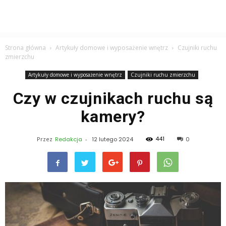
Strona główna
Artykuły domowe i wyposażenie wnętrz
Czujniki ruchu
zmierzchu
Artykuły domowe i wyposażenie wnętrz
Czujniki ruchu zmierzchu
Czy w czujnikach ruchu są
kamery?
441
Przez
Redakcja
-
12 lutego 2024
0