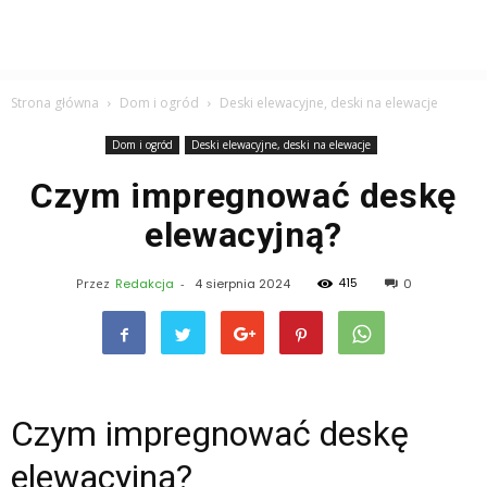
Strona główna
Dom i ogród
Deski elewacyjne, deski na elewacje
Dom i ogród
Deski elewacyjne, deski na elewacje
Czym impregnować deskę
elewacyjną?
415
Przez
Redakcja
-
4 sierpnia 2024
0
Czym impregnować deskę
elewacyjną?