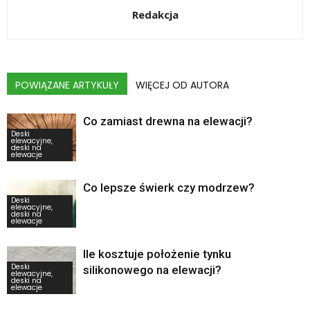
Redakcja
POWIĄZANE ARTYKUŁY
WIĘCEJ OD AUTORA
Co zamiast drewna na elewacji?
Deski
elewacyjne,
deski na
elewacje
Co lepsze świerk czy modrzew?
Deski
elewacyjne,
deski na
elewacje
Ile kosztuje położenie tynku
Deski
silikonowego na elewacji?
elewacyjne,
deski na
elewacje