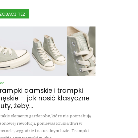
ZOBACZ TEŻ
oda
rampki damskie i trampki
ęskie – jak nosić klasyczne
uty, żeby...
 takie elementy garderoby, które nie potrzebują
zonowej rewolucji, ponieważ ich siła tkwi w
ostocie, wygodzie i naturalnym luzie. Trampki