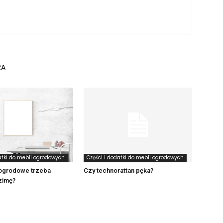
RA
atki do mebli ogrodowych
Części i dodatki do mebli ogrodowych
ogrodowe trzeba
Czy technorattan pęka?
zimę?