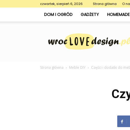
czwartek, sierpień 6, 2026
Strona główna
O n
DOM I OGRÓD
GADŻETY
HOMEMADE 
WrocLoveDesign.pl
Strona główna
Meble DIY
Części i dodatki do me
Cz