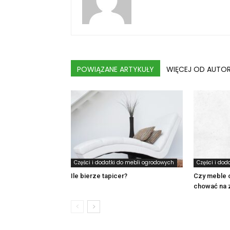
POWIĄZANE ARTYKUŁY
WIĘCEJ OD AUTO
Części i dodatki do mebli ogrodowych
Części i dod
Ile bierze tapicer?
Czy meble 
chować na 