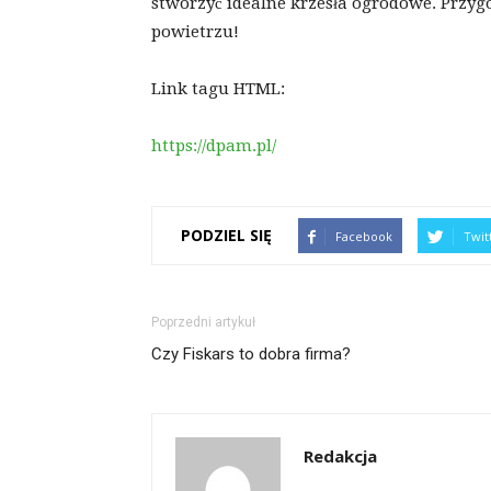
stworzyć idealne krzesła ogrodowe. Przyg
powietrzu!
Link tagu HTML:
https://dpam.pl/
PODZIEL SIĘ
Facebook
Twit
Poprzedni artykuł
Czy Fiskars to dobra firma?
Redakcja