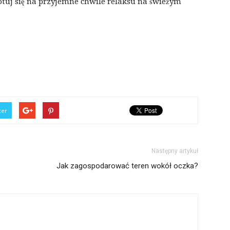
otuj się na przyjemne chwile relaksu na świeżym
ter
Następny artykuł
Jak zagospodarować teren wokół oczka?