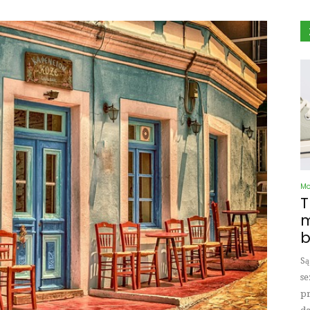
M
T
m
b
Są
se
pr