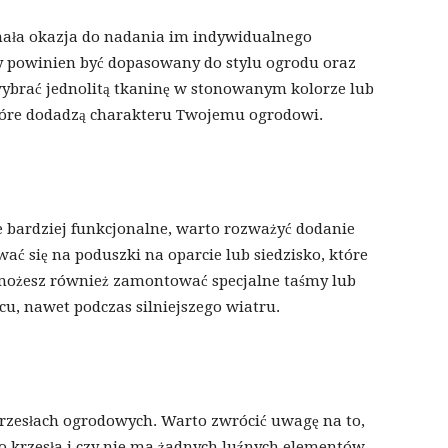
onała okazja do nadania im indywidualnego
y powinien być dopasowany do stylu ogrodu oraz
ybrać jednolitą tkaninę w stonowanym kolorze lub
które dodadzą charakteru Twojemu ogrodowi.
e bardziej funkcjonalne, warto rozważyć dodanie
 się na poduszki na oparcie lub siedzisko, które
możesz również zamontować specjalne taśmy lub
cu, nawet podczas silniejszego wiatru.
krzesłach ogrodowych. Warto zwrócić uwagę na to,
o krzesła i czy nie ma żadnych luźnych elementów.