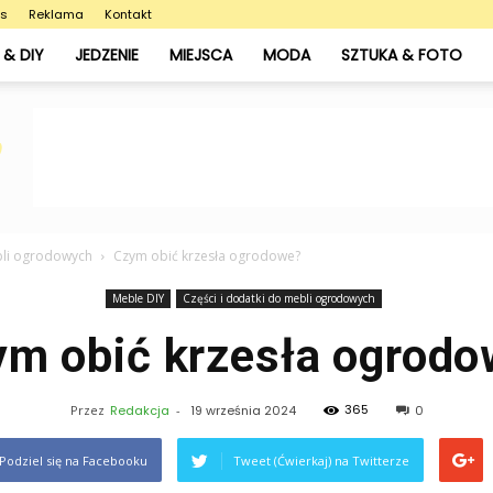
as
Reklama
Kontakt
& DIY
JEDZENIE
MIEJSCA
MODA
SZTUKA & FOTO
bli ogrodowych
Czym obić krzesła ogrodowe?
Meble DIY
Części i dodatki do mebli ogrodowych
ym obić krzesła ogrodo
365
Przez
Redakcja
-
19 września 2024
0
Podziel się na Facebooku
Tweet (Ćwierkaj) na Twitterze