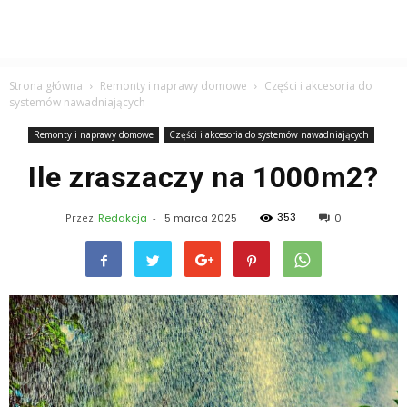
Strona główna
Remonty i naprawy domowe
Części i akcesoria do
systemów nawadniających
Remonty i naprawy domowe
Części i akcesoria do systemów nawadniających
Ile zraszaczy na 1000m2?
353
Przez
Redakcja
-
5 marca 2025
0