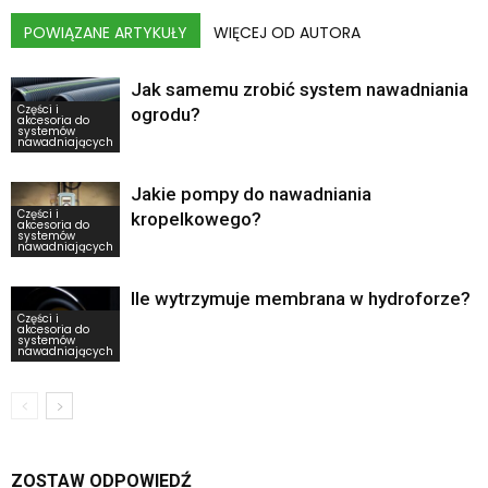
POWIĄZANE ARTYKUŁY
WIĘCEJ OD AUTORA
Jak samemu zrobić system nawadniania
Części i
ogrodu?
akcesoria do
systemów
nawadniających
Jakie pompy do nawadniania
Części i
kropelkowego?
akcesoria do
systemów
nawadniających
Ile wytrzymuje membrana w hydroforze?
Części i
akcesoria do
systemów
nawadniających
ZOSTAW ODPOWIEDŹ