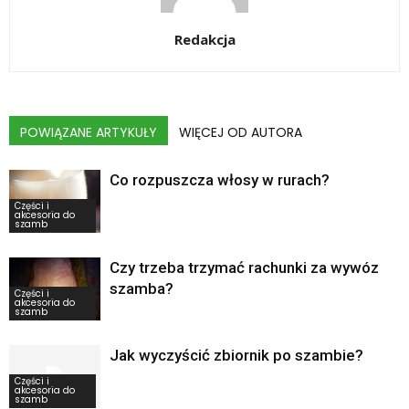
Redakcja
POWIĄZANE ARTYKUŁY
WIĘCEJ OD AUTORA
Co rozpuszcza włosy w rurach?
Części i
akcesoria do
szamb
Czy trzeba trzymać rachunki za wywóz
szamba?
Części i
akcesoria do
szamb
Jak wyczyścić zbiornik po szambie?
Części i
akcesoria do
szamb