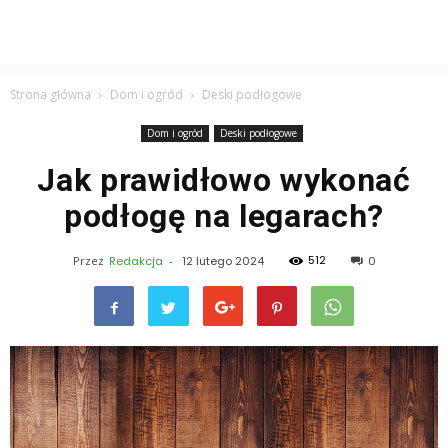
Strona główna
Dom i ogród
Deski podłogowe
Dom i ogród
Deski podłogowe
Jak prawidłowo wykonać
podłogę na legarach?
512
Przez
Redakcja
-
12 lutego 2024
0