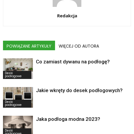
Redakcja
POWIĄZANE ARTYKUŁY
WIĘCEJ OD AUTORA
Co zamiast dywanu na podłogę?
Deski
podłogowe
Jakie wkręty do desek podłogowych?
Deski
podłogowe
Jaka podłoga modna 2023?
Deski
podłogowe