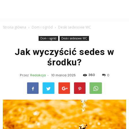
Strona główna
Dom i ogród
Deski sedesowe WC
Dom i ogród
Deski sedesowe WC
Jak wyczyścić sedes w
środku?
360
Przez
Redakcja
-
10 marca 2025
0