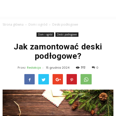
Strona główna
Dom i ogród
Deski podłogowe
Dom i ogród
Deski podłogowe
Jak zamontować deski
podłogowe?
312
Przez
Redakcja
-
15 grudnia 2024
0