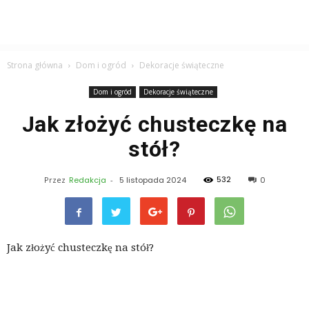
Strona główna
Dom i ogród
Dekoracje świąteczne
Dom i ogród
Dekoracje świąteczne
Jak złożyć chusteczkę na
stół?
532
Przez
Redakcja
-
5 listopada 2024
0
Jak złożyć chusteczkę na stół?