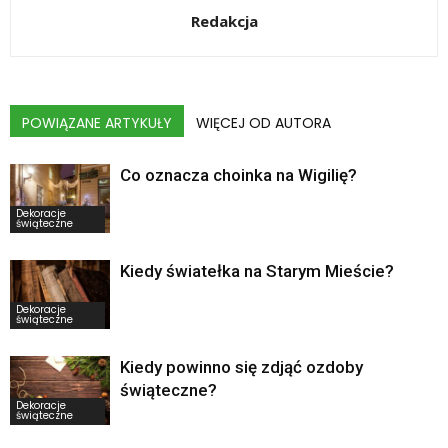
Redakcja
POWIĄZANE ARTYKUŁY
WIĘCEJ OD AUTORA
Co oznacza choinka na Wigilię?
Dekoracje
świąteczne
Kiedy światełka na Starym Mieście?
Dekoracje
świąteczne
Kiedy powinno się zdjąć ozdoby
świąteczne?
Dekoracje
świąteczne