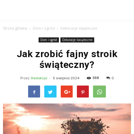
Strona główna
Dom i ogród
Dekoracje świąteczne
Dom i ogród
Dekoracje świąteczne
Jak zrobić fajny stroik
świąteczny?
368
Przez
Redakcja
-
5 sierpnia 2024
0