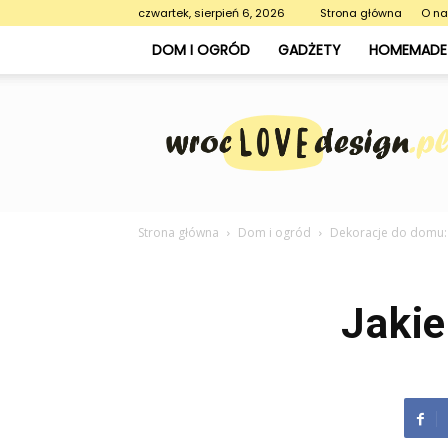
czwartek, sierpień 6, 2026
Strona główna
O n
DOM I OGRÓD
GADŻETY
HOMEMADE 
WrocLoveDesign.pl
Strona główna
Dom i ogród
Dekoracje do domu: 
Jakie