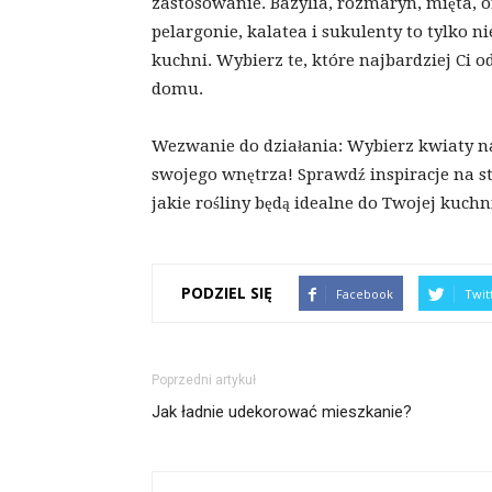
zastosowanie. Bazylia, rozmaryn, mięta, o
pelargonie, kalatea i sukulenty to tylko n
kuchni. Wybierz te, które najbardziej Ci 
domu.
Wezwanie do działania: Wybierz kwiaty n
swojego wnętrza! Sprawdź inspiracje na st
jakie rośliny będą idealne do Twojej kuchn
PODZIEL SIĘ
Facebook
Twit
Poprzedni artykuł
Jak ładnie udekorować mieszkanie?