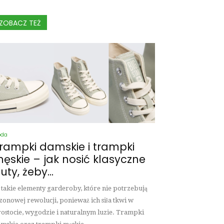
ZOBACZ TEŻ
oda
rampki damskie i trampki
ęskie – jak nosić klasyczne
uty, żeby...
 takie elementy garderoby, które nie potrzebują
zonowej rewolucji, ponieważ ich siła tkwi w
ostocie, wygodzie i naturalnym luzie. Trampki