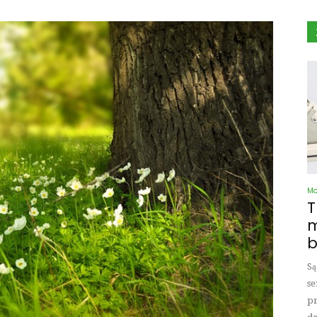
M
T
m
b
Są
se
pr