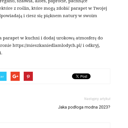
regano, szałwia, aloes, paprocie, pachnące
iektóre z roślin, które mogą zdobić parapet w Twojej
odpowiadają i ciesz się pięknem natury w swoim
a parapet w kuchni i dodaj urokową atmosferę do
ronie https://mieszkaniedlamlodych.pl/ i odkryj,
i.
ter
Następny artykuł
Jaka podłoga modna 2023?