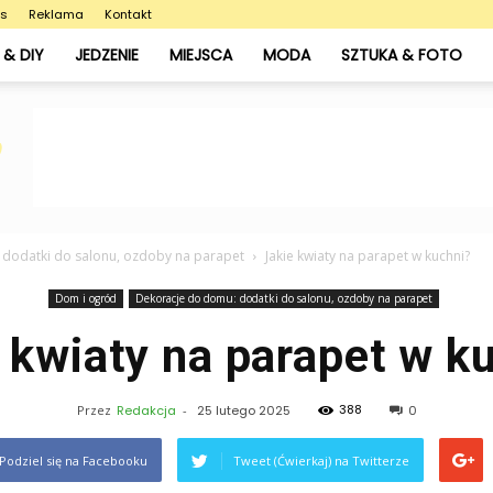
as
Reklama
Kontakt
& DIY
JEDZENIE
MIEJSCA
MODA
SZTUKA & FOTO
dodatki do salonu, ozdoby na parapet
Jakie kwiaty na parapet w kuchni?
Dom i ogród
Dekoracje do domu: dodatki do salonu, ozdoby na parapet
 kwiaty na parapet w k
388
Przez
Redakcja
-
25 lutego 2025
0
Podziel się na Facebooku
Tweet (Ćwierkaj) na Twitterze