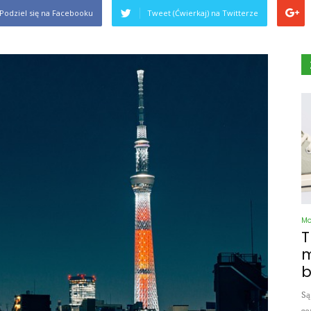
Podziel się na Facebooku
Tweet (Ćwierkaj) na Twitterze
M
T
m
b
Są