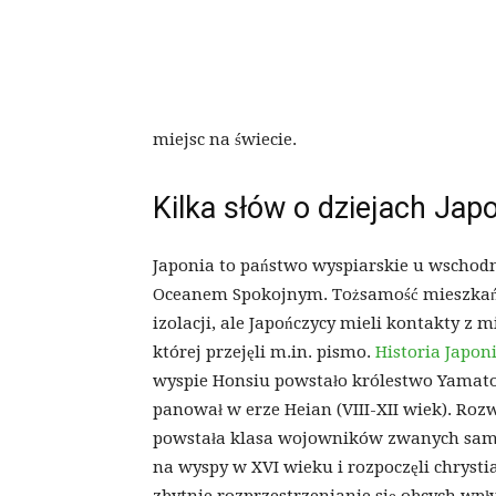
miejsc na świecie.
Kilka słów o dziejach Japo
Japonia to państwo wyspiarskie u wschod
Oceanem Spokojnym. Tożsamość mieszkańcó
izolacji, ale Japończycy mieli kontakty z 
której przejęli m.in. pismo.
Historia Japon
wyspie Honsiu powstało królestwo Yamato.
panował w erze Heian (VIII-XII wiek). Rozw
powstała klasa wojowników zwanych samur
na wyspy w XVI wieku i rozpoczęli chrystia