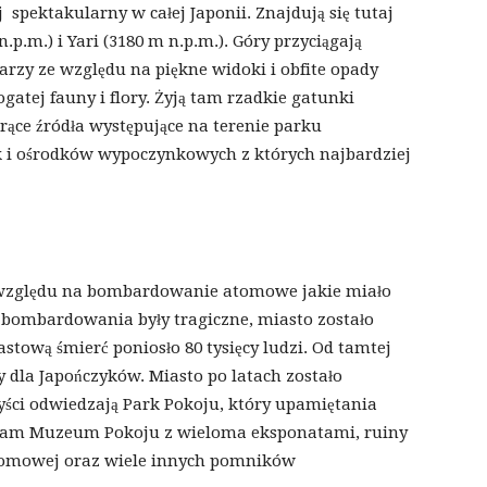
pektakularny w całej Japonii. Znajdują się tutaj
.p.m.) i Yari (3180 m n.p.m.). Góry przyciągają
arzy ze względu na piękne widoki i obfite opady
gatej fauny i flory. Żyją tam rzadkie gatunki
orące źródła występujące na terenie parku
 i ośrodków wypoczynkowych z których najbardziej
ze względu na bombardowanie atomowe jakie miało
i bombardowania były tragiczne, miasto zostało
stową śmierć poniosło 80 tysięcy ludzi. Od tamtej
 dla Japończyków. Miasto po latach zostało
ści odwiedzają Park Pokoju, który upamiętania
ę tam Muzeum Pokoju z wieloma eksponatami, ruiny
tomowej oraz wiele innych pomników