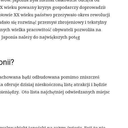
ywów. Japonia była niemal całkowicie odcięta od
 XIX wieku poważny kryzys gospodarczy doprowadził
połowie XX wieku państwo przeżywało okres rewolucji
ało się rozwinąć przemysł zbrojeniowy i tekstylny
nych wielka pracowitość obywateli pozwoliła na
j Japonia należy do największych potęg
nii?
ła zachowana bądź odbudowana pomimo zniszczeń
oferuje dzisiaj nieskończoną listę atrakcji i będzie
 pieniędzy. Oto lista najchętniej odwiedzanych miejsc