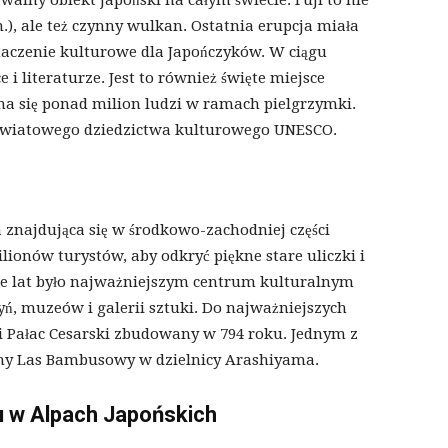
walny obiekt japoński na całym świecie. Fuji to nie
.), ale też czynny wulkan. Ostatnia erupcja miała
aczenie kulturowe dla Japończyków. W ciągu
i literaturze. Jest to również święte miejsce
ina się ponad milion ludzi w ramach pielgrzymki.
ę światowego dziedzictwa kulturowego UNESCO.
a znajdująca się w środkowo-zachodniej części
ionów turystów, aby odkryć piękne stare uliczki i
le lat było najważniejszym centrum kulturalnym
tyń, muzeów i galerii sztuki. Do najważniejszych
 i Pałac Cesarski zbudowany w 794 roku. Jednym z
łynny Las Bambusowy w dzielnicy Arashiyama.
 w Alpach Japońskich