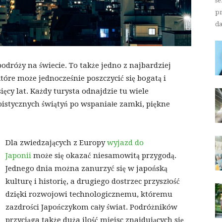
se
pr
da
odróży na świecie. To także jedno z najbardziej
óre może jednocześnie poszczycić się bogatą i
sięcy lat. Każdy turysta odnajdzie tu wiele
toistycznych świątyń po wspaniałe zamki, piękne
Dla zwiedzających z Europy
wyjazd do
Japonii
może się okazać niesamowitą przygodą.
Jednego dnia można zanurzyć się w japońską
kulturę i historię, a drugiego dostrzec przyszłość
dzięki rozwojowi technologicznemu, któremu
zazdrości Japończykom cały świat. Podróżników
przyciąga także duża ilość miejsc znajdujących się