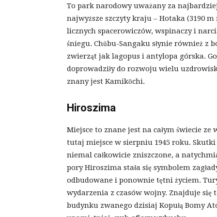
To park narodowy uważany za najbardziej s
najwyższe szczyty kraju – Hotaka (3190 m n
licznych spacerowiczów, wspinaczy i narci
śniegu. Chūbu-Sangaku słynie również z bo
zwierząt jak lagopus i antylopa górska. G
doprowadziły do rozwoju wielu uzdrowisk
znany jest Kamikōchi.
Hiroszima
Miejsce to znane jest na całym świecie 
tutaj miejsce w sierpniu 1945 roku. Skutk
niemal całkowicie zniszczone, a natychmia
pory Hiroszima stała się symbolem zagłady
odbudowane i ponownie tętni życiem. Tury
wydarzenia z czasów wojny. Znajduje si
budynku zwanego dzisiaj Kopułą Bomy A