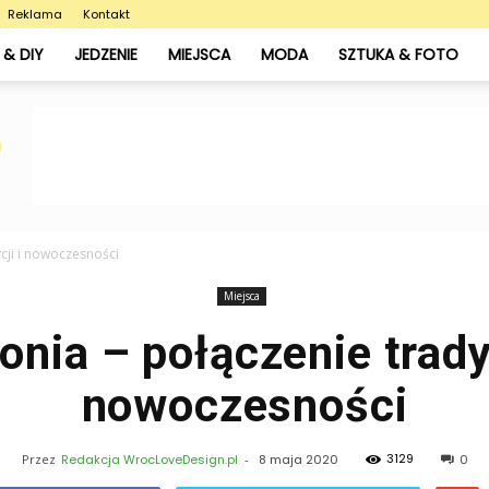
Reklama
Kontakt
& DIY
JEDZENIE
MIEJSCA
MODA
SZTUKA & FOTO
ycji i nowoczesności
Miejsca
onia – połączenie tradyc
nowoczesności
3129
Przez
Redakcja WrocLoveDesign.pl
-
8 maja 2020
0