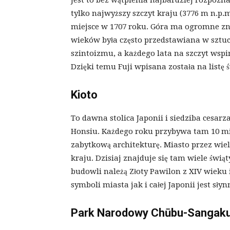
Jest to bez wątpienia najbardziej rozpozna
tylko najwyższy szczyt kraju (3776 m n.p.m
miejsce w 1707 roku. Góra ma ogromne zn
wieków była często przedstawiana w sztuce 
szintoizmu, a każdego lata na szczyt wsp
Dzięki temu Fuji wpisana została na list
Kioto
To dawna stolica Japonii i siedziba cesarz
Honsiu. Każdego roku przybywa tam 10 mil
zabytkową architekturę. Miasto przez wie
kraju. Dzisiaj znajduje się tam wiele świą
budowli należą Złoty Pawilon z XIV wieku
symboli miasta jak i całej Japonii jest s
Park Narodowy Chūbu-Sangaku