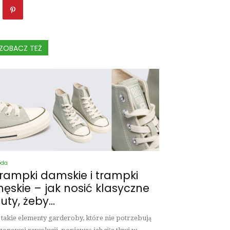
ZOBACZ TEŻ
oda
rampki damskie i trampki
ęskie – jak nosić klasyczne
uty, żeby...
 takie elementy garderoby, które nie potrzebują