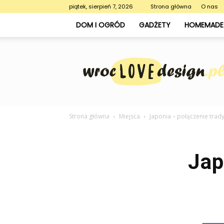
piątek, sierpień 7, 2026
Strona główna
O nas
DOM I OGRÓD
GADŻETY
HOMEMADE 
WrocLoveDesign.pl
Strona główna
Miejsca
Japonia – połączenie trad
Jap