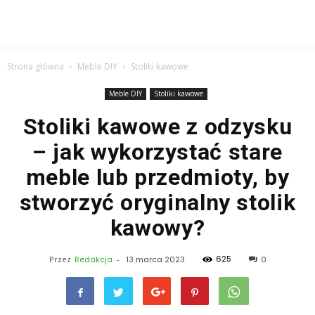
Strona główna
Meble DIY
Stoliki kawowe
Meble DIY
Stoliki kawowe
Stoliki kawowe z odzysku
– jak wykorzystać stare
meble lub przedmioty, by
stworzyć oryginalny stolik
kawowy?
625
Przez
Redakcja
-
13 marca 2023
0