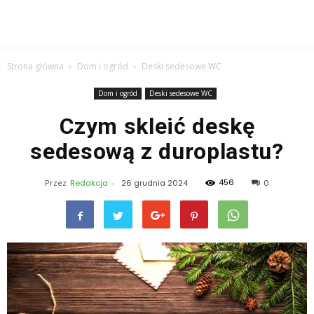
Strona główna
Dom i ogród
Deski sedesowe WC
Dom i ogród
Deski sedesowe WC
Czym skleić deskę
sedesową z duroplastu?
456
Przez
Redakcja
-
26 grudnia 2024
0