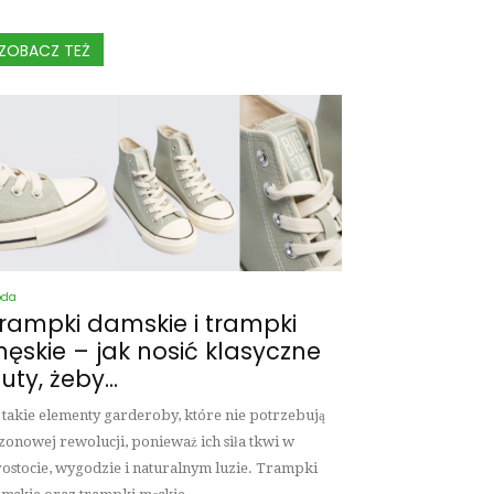
ZOBACZ TEŻ
oda
rampki damskie i trampki
ęskie – jak nosić klasyczne
uty, żeby...
 takie elementy garderoby, które nie potrzebują
zonowej rewolucji, ponieważ ich siła tkwi w
ostocie, wygodzie i naturalnym luzie. Trampki