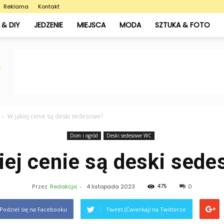
Reklama
Kontakt
& DIY
JEDZENIE
MIEJSCA
MODA
SZTUKA & FOTO
W jakiej cenie są deski sedesowe?
Dom i ogród
Deski sedesowe WC
iej cenie są deski sed
475
Przez
Redakcja
-
4 listopada 2023
0
Podziel się na Facebooku
Tweet (Ćwierkaj) na Twitterze