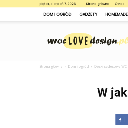
piątek, sierpień 7, 2026
Strona główna
O nas
DOM I OGRÓD
GADŻETY
HOMEMADE 
WrocLoveDesign.pl
Strona główna
Dom i ogród
Deski sedesowe WC
W jak