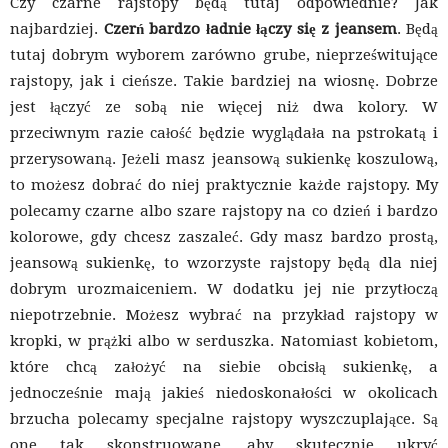
Czy czarne rajstopy będą tutaj odpowiednie? Jak
najbardziej.
Czerń bardzo ładnie łączy się z jeansem
. Będą
tutaj dobrym wyborem zarówno grube, nieprześwitujące
rajstopy, jak i cieńsze. Takie bardziej na wiosnę. Dobrze
jest łączyć ze sobą nie więcej niż dwa kolory. W
przeciwnym razie całość będzie wyglądała na pstrokatą i
przerysowaną. Jeżeli masz jeansową sukienkę koszulową,
to możesz dobrać do niej praktycznie każde rajstopy. My
polecamy czarne albo szare rajstopy na co dzień i bardzo
kolorowe, gdy chcesz zaszaleć. Gdy masz bardzo prostą,
jeansową sukienkę, to wzorzyste rajstopy będą dla niej
dobrym urozmaiceniem. W dodatku jej nie przytłoczą
niepotrzebnie. Możesz wybrać na przykład rajstopy w
kropki, w prążki albo w serduszka. Natomiast kobietom,
które chcą założyć na siebie obcisłą sukienkę, a
jednocześnie mają jakieś niedoskonałości w okolicach
brzucha polecamy specjalne rajstopy wyszczuplające. Są
one tak skonstruowane, aby skutecznie ukryć