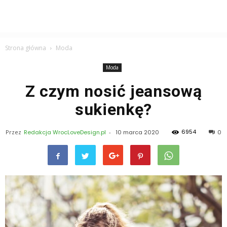
Strona główna
Moda
Moda
Z czym nosić jeansową
sukienkę?
6954
Przez
Redakcja WrocLoveDesign.pl
-
10 marca 2020
0