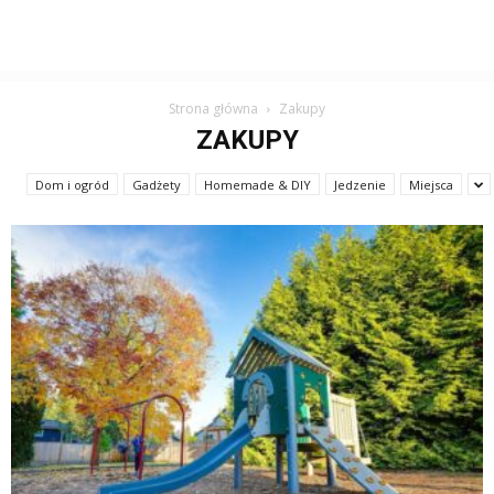
Strona główna
Zakupy
ZAKUPY
Dom i ogród
Gadżety
Homemade & DIY
Jedzenie
Miejsca