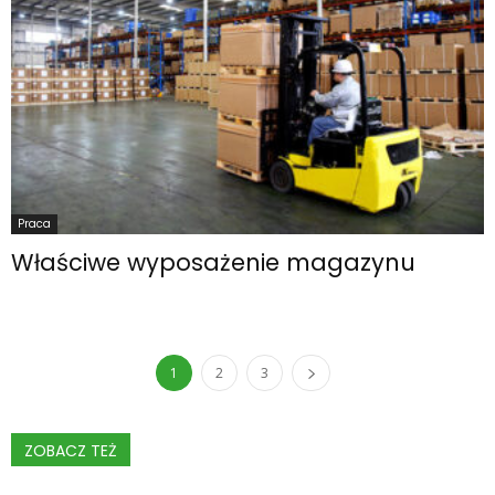
Praca
Właściwe wyposażenie magazynu
1
2
3
ZOBACZ TEŻ