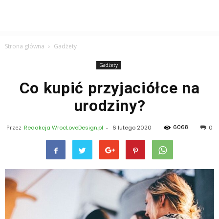
Strona główna
Gadżety
Gadżety
Co kupić przyjaciółce na
urodziny?
6068
Przez
Redakcja WrocLoveDesign.pl
-
6 lutego 2020
0